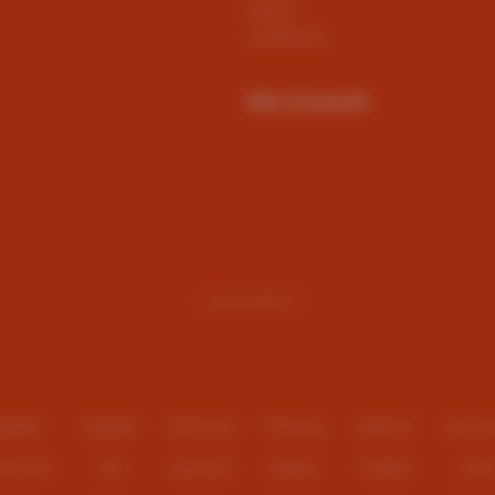
Referral
Leaderboard
Stay Connected
Baca lebih
{{ $content }}
Partner
BOBET
CMD368
NSOFT 88
TFGaming
IDNSLOT
Spin Ro
imit City
TTG
Askmeslot
Playtech
PlayStar
Live2