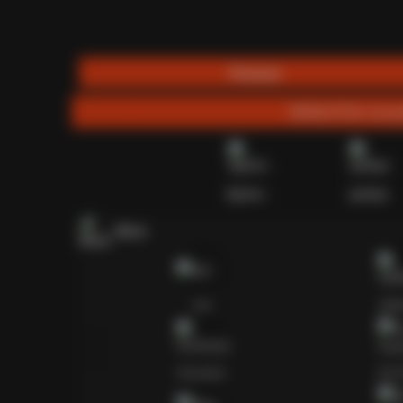
Promosi
WINSLOTS8 menyediakan beragam pe
Sports+
parlays
Slots
Hot
IDN
Exclusive
Fat 