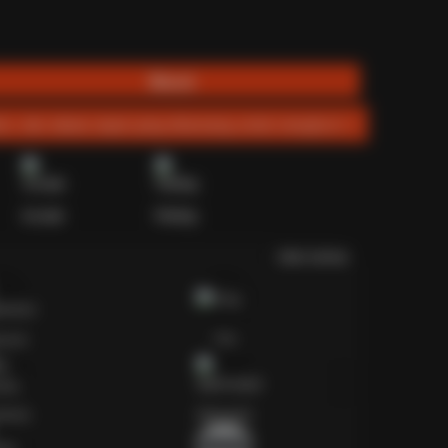
Masuk
epat yang dirancang untuk menghadirkan hiburan online lebih meny
Arcade
Fishing
Lihat semua
nero
TTG
Play
ames
Askmeslot
Liv