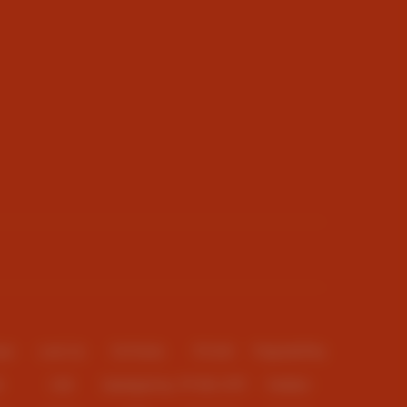
yal
Level Up
Fat Panda
PG Soft
PragmaticPlay
2
CQ9
Spadegaming
PP 98% RTP
FastSpin