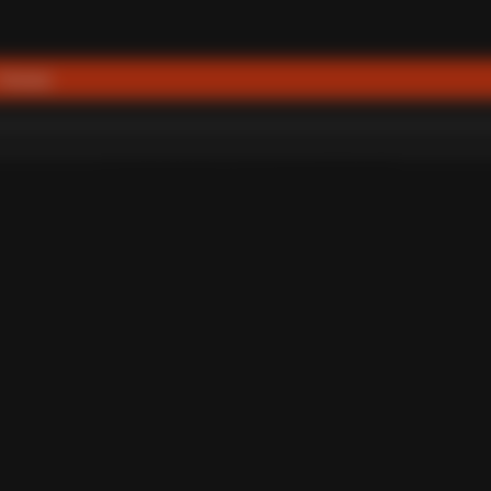
Promosi
1
2
3
4
5
6
7
8
9
10
11
12
13
14
15