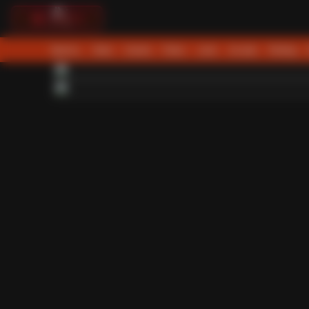
Beranda
Sports+
Slots
Casino
Poker
Lotto
Arcade
Fishing