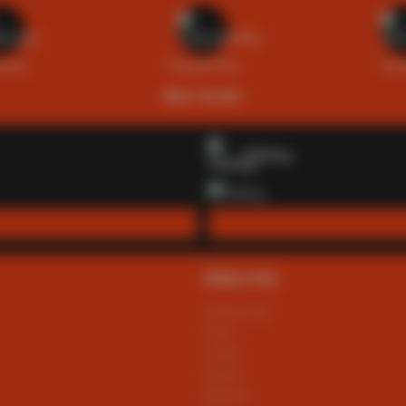
rcade
PragmaticPlay
Askm
Main Arcade
Fishing
WINSLOTS8
Tentang Kami
Footer
Contact
Deposit
Withdraw