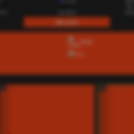
Soft
Slot Mania
Nolimi
Main Slots
Poker
201
267