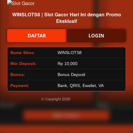
WINSLOTS8 | Slot Gacor Hari Ini dengan Promo
Eksklusif
DAFTAR
LOGIN
Nama Situs:
WINSLOTS8
Min Deposit:
Rp 10,000
Bonus:
Bonus Deposit
Payment:
Bank, QRIS, Ewallet, VA
© Copyright 2026
WINSLOTS8
PragmaticPlay
Evolution
Main Casino