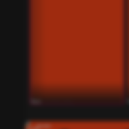
IDNLIVE
Arcade